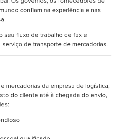
global. Os governos, os fornecedores de
 mundo confiam na experiência e nas
a.
o seu fluxo de trabalho de fax e
u serviço de transporte de mercadorias.
de mercadorias da empresa de logística,
to do cliente até à chegada do envio,
les:
endioso
essoal qualificado