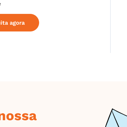
e
ita agora
 nossa