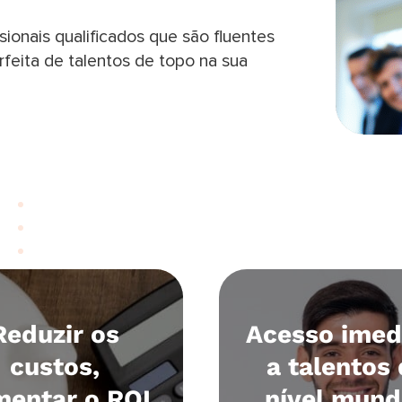
ionais qualificados que são fluentes
rfeita de talentos de topo na sua
Reduzir os
Acesso imed
custos,
a talentos
entar o ROI
nível mund