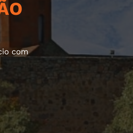
ÃO
cio com