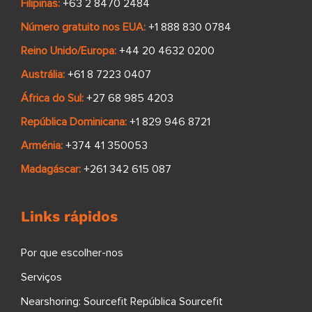
Filipinas:
+63 2 8470 2484
Número gratuito nos EUA:
+1 888 830 0784
Reino Unido/Europa:
+44 20 4632 0200
Austrália:
+61 8 7223 0407
África do Sul:
+27 68 985 4203
República Dominicana:
+1 829 946 8721
Arménia:
+374 41 350053
Madagáscar:
+261 342 615 087
Links rápidos
Por que escolher-nos
Serviços
Nearshoring: Sourcefit República Sourcefit