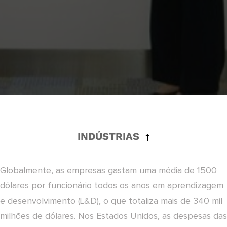
INDÚSTRIAS
Globalmente, as empresas gastam uma média de 1500
dólares por funcionário todos os anos em aprendizagem
e desenvolvimento (L&D), o que totaliza mais de 340 mil
milhões de dólares. Nos Estados Unidos, as despesas das