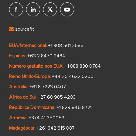
sourcefit
EUA/Internacional:
+1 808 501 2686
Filipinas:
+63 2 8470 2484
Número gratuito nos EUA:
+1 888 830 0784
Reino Unido/Europa:
+44 20 4632 0200
Austrália:
+61 8 7223 0407
África do Sul:
+27 68 985 4203
República Dominicana:
+1 829 946 8721
Arménia:
+374 41 350053
Madagáscar:
+261 342 615 087