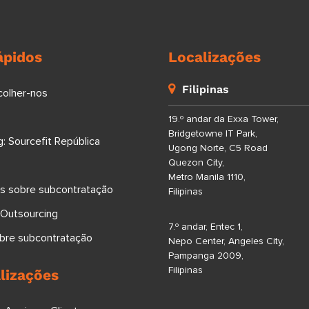
ápidos
Localizações
Filipinas
colher-nos
19.º andar da Exxa Tower,
Bridgetowne IT Park,
: Sourcefit República
Ugong Norte, C5 Road
Quezon City,
Metro Manila 1110,
s sobre subcontratação
Filipinas
 Outsourcing
7.º andar, Entec 1,
obre subcontratação
Nepo Center, Angeles City,
Pampanga 2009,
Filipinas
lizações