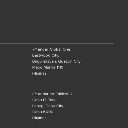
7.º andar, Global One,
Eastwood City,
Bagumbayan, Quezon City
Metro Manila 1110,
Filipinas
8.º andar do Edifício i2,
Cebu IT Park,
Lahug, Cebu City,
Cebu 6000,
Filipinas