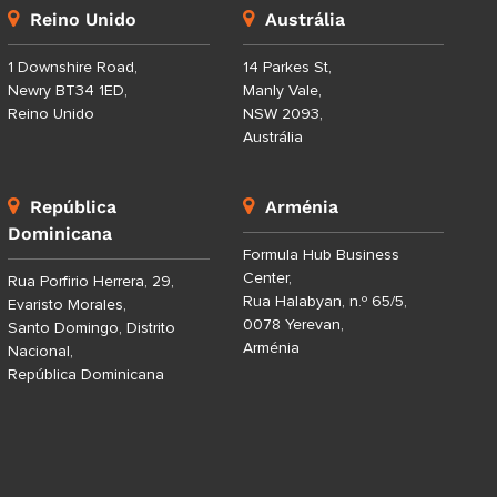
Reino Unido
Austrália
1 Downshire Road,
14 Parkes St,
Newry BT34 1ED,
Manly Vale,
Reino Unido
NSW 2093,
Austrália
República
Arménia
Dominicana
Formula Hub Business
Center,
Rua Porfirio Herrera, 29,
Rua Halabyan, n.º 65/5,
Evaristo Morales,
0078 Yerevan,
Santo Domingo, Distrito
Arménia
Nacional,
República Dominicana