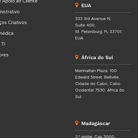
e Apoio ao Cliente
EUA
nistrativo
333 3rd Avenue N,
ços Criativos
Suite 400,
St. Petersburg, FL 33701,
médica
EUA
 TI
ores
África do Sul
Manhattan Plaza, 100
Edward Street, Bellville,
Cidade do Cabo, Cabo
Ocidental 7530, África do
Sul
Madagáscar
2.º andar, Cap 3000,