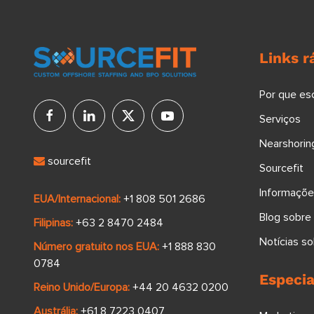
Links r
Por que es
Serviços
Nearshoring
sourcefit
Sourcefit
Informaçõe
EUA/Internacional:
+1 808 501 2686
Blog sobre
Filipinas:
+63 2 8470 2484
Notícias s
Número gratuito nos EUA:
+1 888 830
0784
Especia
Reino Unido/Europa:
+44 20 4632 0200
Austrália:
+61 8 7223 0407