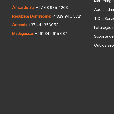
Marketing 
África do Sul:
+27 68 985 4203
Apoio admi
República Dominicana:
+1 829 946 8721
TIC e Servi
Arménia:
+374 41 350053
Faturação 
Madagáscar:
+261 342 615 087
Suporte de
Outros set