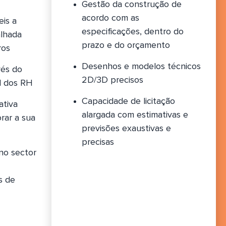
Gestão da construção de
acordo com as
eis a
especificações, dentro do
alhada
prazo e do orçamento
ros
Desenhos e modelos técnicos
vés do
2D/3D precisos
al dos RH
Capacidade de licitação
ativa
alargada com estimativas e
rar a sua
previsões exaustivas e
precisas
no sector
s de