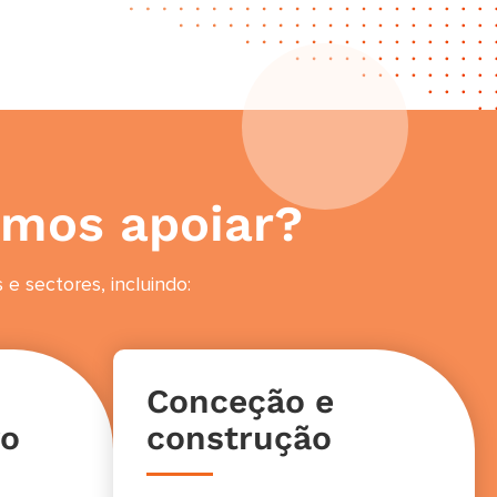
emos apoiar?
 sectores, incluindo:
Conceção e
vo
construção