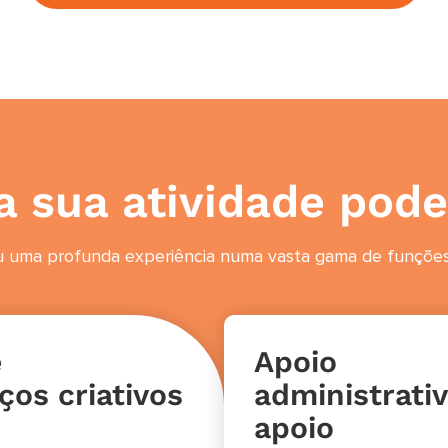
a sua atividade pod
u uma profunda experiência numa vasta gama de funções e
e
Apoio
ços criativos
administrati
apoio