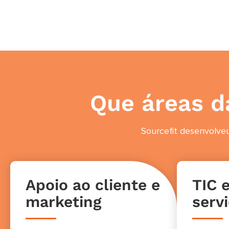
Que áreas d
Sourcefit desenvolve
Apoio ao cliente e
TIC 
marketing
servi