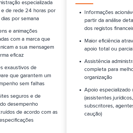
istração especializada
 e de rede 24 horas por
Informações acionáv
7 dias por semana
partir da análise det
dos registos financei
ens e animações
hadas com a marca que
Maior eficiência atra
nicam a sua mensagem
apoio total ou parci
rma eficaz
Assistência administr
s exaustivos de
completa para melho
ware que garantem um
organização
mpenho sem falhas
Apoio especializado 
ites seguros e de
(assistentes jurídicos,
ado desempenho
subscritores, agente
truídos de acordo com as
caução)
especificações