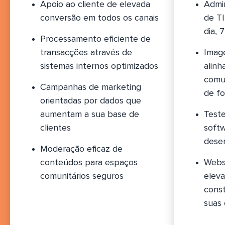
Apoio ao cliente de elevada
Admin
conversão em todos os canais
de TI
dia, 
Processamento eficiente de
transacções através de
Imag
sistemas internos optimizados
alin
comu
Campanhas de marketing
de fo
orientadas por dados que
aumentam a sua base de
Teste
clientes
soft
dese
Moderação eficaz de
conteúdos para espaços
Webs
comunitários seguros
elev
cons
suas 