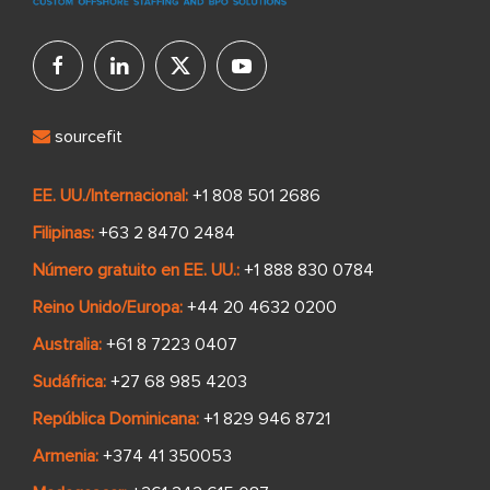
sourcefit
EE. UU./Internacional:
+1 808 501 2686
Filipinas:
+63 2 8470 2484
Número gratuito en EE. UU.:
+1 888 830 0784
Reino Unido/Europa:
+44 20 4632 0200
Australia:
+61 8 7223 0407
Sudáfrica:
+27 68 985 4203
República Dominicana:
+1 829 946 8721
Armenia:
+374 41 350053