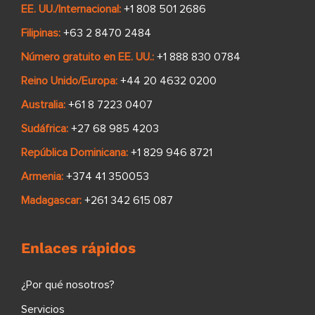
EE. UU./Internacional:
+1 808 501 2686
Filipinas:
+63 2 8470 2484
Número gratuito en EE. UU.:
+1 888 830 0784
Reino Unido/Europa:
+44 20 4632 0200
Australia:
+61 8 7223 0407
Sudáfrica:
+27 68 985 4203
República Dominicana:
+1 829 946 8721
Armenia:
+374 41 350053
Madagascar:
+261 342 615 087
Enlaces rápidos
¿Por qué nosotros?
Servicios