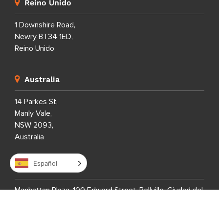
Reino Unido
1 Downshire Road,
Newry BT34 1ED,
Reino Unido
Australia
14 Parkes St,
Manly Vale,
NSW 2093,
Australia
Español
Sudáfrica
Manhattan Plaza, 100 Edward Street, Bellville, Ciudad del
Cabo, Provincia del Cabo Occidental 7530, Sudáfrica