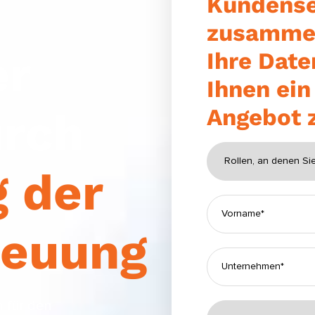
Kundense
zusammen
er
Ihre Date
Ihnen ei
Angebot 
urch
 der
reuung
n für den