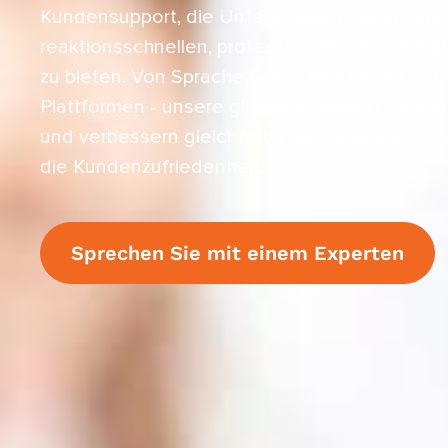
Kundensupport, die Unternehmen dabei helfe
reaktionsschnellen, professionellen Service ü
zu bieten. Von Sprache und E-Mail bis hin zu 
Plattformen - unsere globalen Support-Team
und verbessern gleichzeitig die Reaktionszei
die Kundenzufriedenheit.
Sprechen Sie mit einem Experten