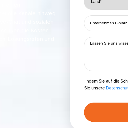
n, einen
ber alle Kanäle hinweg
Live-Chat und sozialen
s senken die Kosten
ten, Lösungsraten und
Indem Sie auf die Sch
Sie unsere
Datenschutz