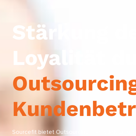
Stärkung d
Loyalität d
Outsourcing
Kundenbet
Sourcefit bietet Outsourcing-Dienstleistunge