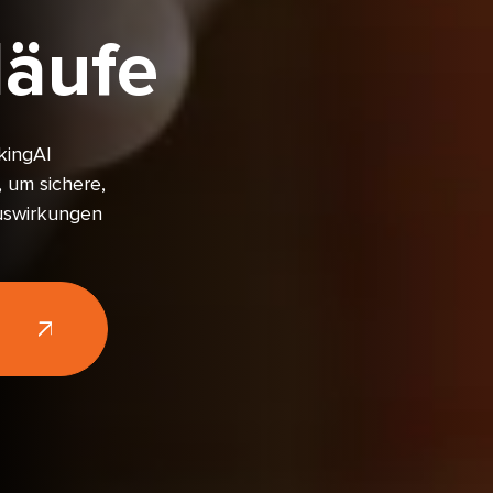
läufe
kingAI
 um sichere,
Auswirkungen