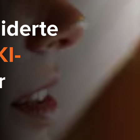
iderte
KI-
r