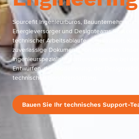
Sourcefit Ingenieurbüros, Bauunternehmen, He
Energieversorger und Designteams Sourcefit
technischer Arbeitsabläufe, die Präzision, Kon
zuverlässige Dokumentation erfordern. Unse
Ingenieurspezialisten unterstützen Sie bei der
Entwürfen, der Modellierung, der Designvalid
technischen Berichterstattung.
Bauen Sie Ihr technisches Support-Te