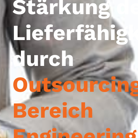
Stärkung d
Lieferfähigk
durch
Outsourcin
Bereich
Engineering