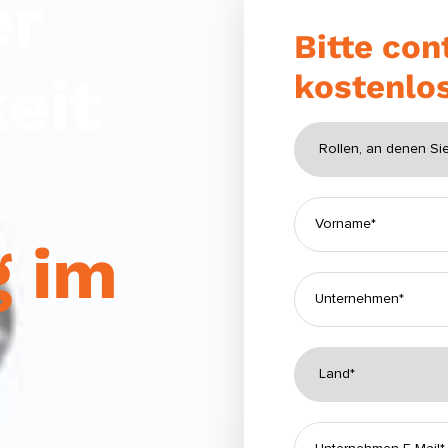
er
Bitte con
eit
kostenlo
g im