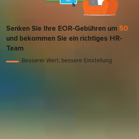
Senken Sie Ihre EOR-Gebühren um
50
und bekommen Sie ein richtiges HR-
Team
Besserer Wert, bessere Einstellung