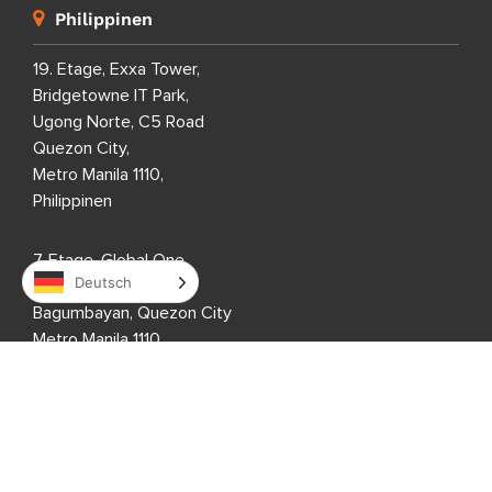
Philippinen
19. Etage, Exxa Tower,
Bridgetowne IT Park,
Ugong Norte, C5 Road
Quezon City,
Metro Manila 1110,
Philippinen
7. Etage, Global One,
Deutsch
Eastwood City,
Bagumbayan, Quezon City
Metro Manila 1110,
Philippinen
7. Etage, Entec 1,
Nepo Center, Angeles City,
Pampanga 2009,