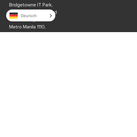
Bridgetowne IT Park,
Ugong Norte, C5 Road
Deutsch
Quezon City,
Metro Manila 1110,
Philippinen
7. Etage, Global One,
Eastwood City,
Bagumbayan, Quezon City
Metro Manila 1110,
Philippinen
7. Etage, Entec 1,
Nepo Center, Angeles City,
Pampanga 2009,
Philippinen
8. Stock, i2-Gebäude,