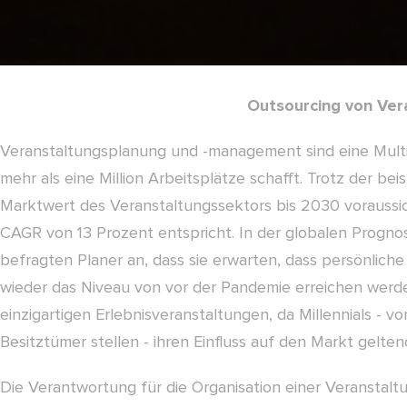
Outsourcing von Ver
Veranstaltungsplanung und -management sind eine Multimil
mehr als eine Million Arbeitsplätze schafft. Trotz der b
Marktwert des Veranstaltungssektors bis 2030 voraussicht
CAGR von 13 Prozent entspricht. In der globalen Progn
befragten Planer an, dass sie erwarten, dass persönlich
wieder das Niveau von vor der Pandemie erreichen werd
einzigartigen Erlebnisveranstaltungen, da Millennials - 
Besitztümer stellen - ihren Einfluss auf den Markt gelte
Die Verantwortung für die Organisation einer Veranstalt