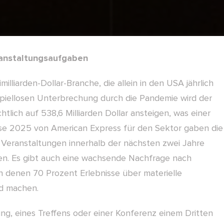
anstaltungsaufgaben
liarden-Dollar-Branche, die allein in den USA jährlich
eispiellosen Unterbrechung durch die Pandemie wird der
lich auf 538,6 Milliarden Dollar ansteigen, was einer
ose 2025 von American Express für den Sektor gaben die
e Veranstaltungen innerhalb der nächsten zwei Jahre
en. Es gibt auch eine wachsende Nachfrage nach
von denen 70 Prozent Erlebnisse über materielle
nd machen.
ung, eines Treffens oder einer Konferenz einem Dritten