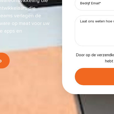
twareontwikkeling die
twikkelaars die
 teams verlagen de
ftware op maat voor uw
le apps en
Door op de verzendkn
p
hebt