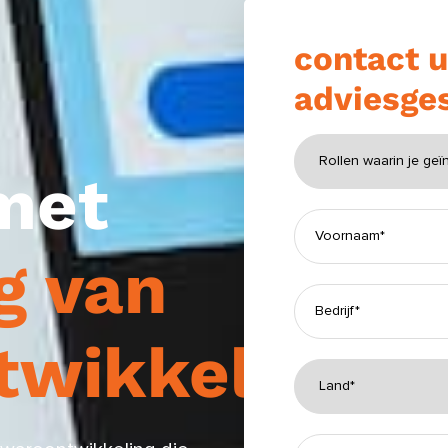
contact u
adviesge
met
g van
twikkeling