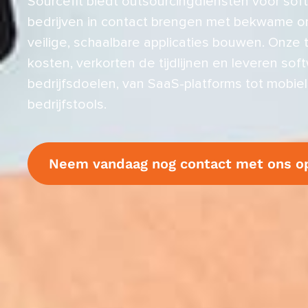
Sourcefit biedt outsourcingdiensten voor sof
bedrijven in contact brengen met bekwame on
veilige, schaalbare applicaties bouwen. Onze
kosten, verkorten de tijdlijnen en leveren so
bedrijfsdoelen, van SaaS-platforms tot mobie
bedrijfstools.
Neem vandaag nog contact met ons o