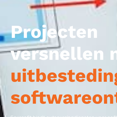
Projecten
versnellen 
uitbestedin
softwareon