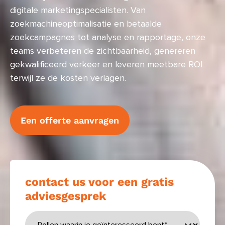
digitale marketingspecialisten. Van
zoekmachineoptimalisatie en betaalde
zoekcampagnes tot analyse en rapportage, onze
teams verbeteren de zichtbaarheid, genereren
gekwalificeerd verkeer en leveren meetbare ROI
terwijl ze de kosten verlagen.
Een offerte aanvragen
contact us voor een gratis
adviesgesprek