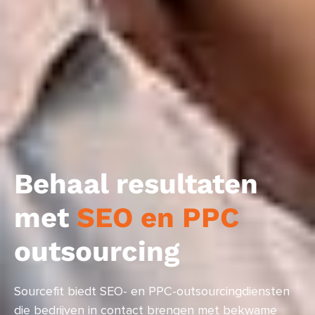
Behaal resultaten
met
SEO en PPC
outsourcing
Sourcefit biedt SEO- en PPC-outsourcingdiensten
die bedrijven in contact brengen met bekwame