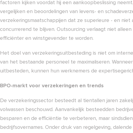
factoren kijken voordat hij een aankoopbeslissing neem
vergelijken en beoordelingen van levens- en schadever
verzekeringsmaatschappijen dat ze superieure - en niet
concurrerend te blijven. Outsourcing verlaagt niet alle
efficiënter en winstgevender te worden.
Het doel van verzekeringsuitbesteding is niet om inter
van het bestaande personeel te maximaliseren. Wanneer 
uitbesteden, kunnen hun werknemers de expertisegerich
BPO-markt voor verzekeringen en trends
De verzekeringssector besteedt al tientallen jaren zakeli
volwassen beschouwd. Aanvankelijk besteedden bedrijven
besparen en de efficiëntie te verbeteren, maar sindsdie
bedrijfsovernames. Onder druk van regelgeving, dalend