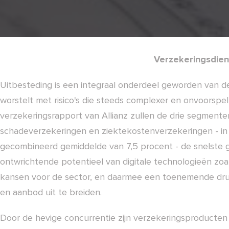
Verzekeringsdien
Uitbesteding is een integraal onderdeel geworden van de
worstelt met risico's die steeds complexer en onvoorspe
verzekeringsrapport van Allianz zullen de drie segmente
schadeverzekeringen en ziektekostenverzekeringen - in
gecombineerd gemiddelde van 7,5 procent - de snelste g
ontwrichtende potentieel van digitale technologieën zo
kansen voor de sector, en daarmee een toenemende druk
en aanbod uit te breiden.
Door de hevige concurrentie zijn verzekeringsproducten 