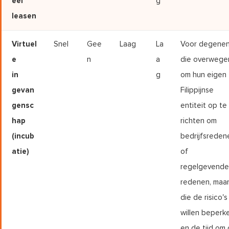
eel
g
leasen
Virtuel
Snel
Gee
Laag
La
Voor degene
e
n
a
die overwege
in
g
om hun eigen
gevan
Filippijnse
gensc
entiteit op te
hap
richten om
(incub
bedrijfsreden
atie)
of
regelgevende
redenen, maa
die de risico's
willen beperk
en de tijd om