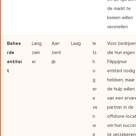
de markt te
komen willen
versnellen
Behee
Lang
Aan
Laag
Ie
Voor bedrijve
rde
zam
zienl
ts
die hun eigen
entitei
er
ijk
h
Filippijnse
t
o
entiteit nodig
g
hebben, maar
er
de hulp willen
e
van een ervar
va
partner in de
n
offshore-loca
w
om hun succe
e
te verzekeren