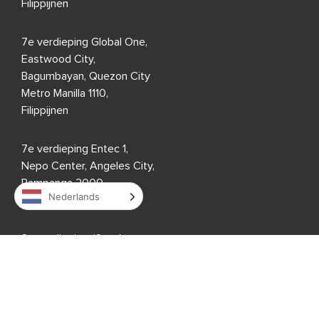
Filippijnen
7e verdieping Global One,
Eastwood City,
Bagumbayan, Quezon City
Metro Manilla 1110,
Filippijnen
7e verdieping Entec 1,
Nepo Center, Angeles City,
Pampanga 2009,
Nederlands
Filippijnen
8e verdieping, i2-gebouw,
Cebu IT Park,
Lahug, Cebu City,
Cebu 6000,
Filippijnen