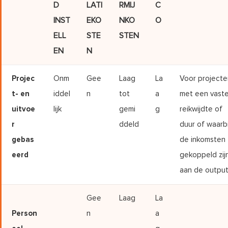
D
LATI
RMIJ
C
INST
EKO
NKO
O
ELL
STE
STEN
EN
N
Projec
Onm
Gee
Laag
La
Voor projecte
t- en
iddel
n
tot
a
met een vast
uitvoe
lijk
gemi
g
reikwijdte of
r
ddeld
duur of waarbi
gebas
de inkomsten
eerd
gekoppeld zij
aan de outpu
Gee
Laag
La
Person
n
a