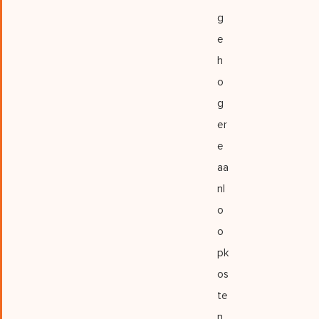
g
e
h
o
g
er
e
aa
nl
o
o
pk
os
te
n