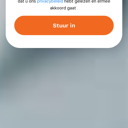
dat u ons
privacybeleid
hebt gelezen en ermee
akkoord gaat
.