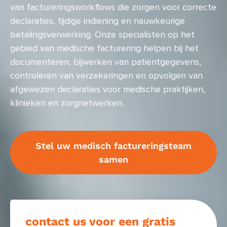
van factureringsworkflows die zorgen voor correcte
declaraties, tijdige indiening en nauwkeurige
betalingsverwerking. Onze specialisten op het
gebied van medische facturering helpen bij het
documenteren, bijwerken van patiëntgegevens,
controleren van verzekeringen en opvolgen van
afgewezen declaraties voor medische praktijken,
klinieken en zorgnetwerken.
Stel uw medisch factureringsteam
samen
contact us voor een gratis