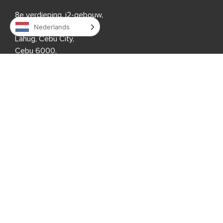
8e verdieping, i2-gebouw,
Nederlands
Cebu IT Park,
Lahug, Cebu City,
Cebu 6000,
Filippijnen
VS
333 3rd Avenue N,
Suite 400,
St. Petersburg, FL 33701,
Verenigde Staten
Verenigd Koninkrijk
1 Downshire Road,
Newry BT34 1ED,