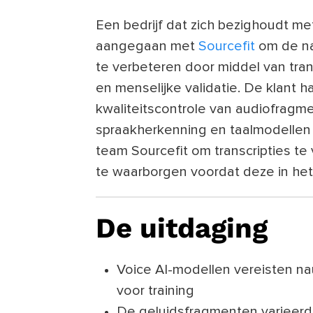
Een bedrijf dat zich bezighoudt m
aangegaan met
Sourcefit
om de na
te verbeteren door middel van trans
en menselijke validatie. De klant 
kwaliteitscontrole van audiofragme
spraakherkenning en taalmodellen 
team Sourcefit om transcripties te
te waarborgen voordat deze in h
De uitdaging
Voice AI-modellen vereisten nau
voor training
De geluidsfragmenten varieerde