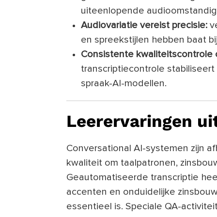
uiteenlopende audioomstandi
Audiovariatie vereist precisie:
ve
en spreekstijlen hebben baat bi
Consistente kwaliteitscontrole
transcriptiecontrole stabiliseer
spraak-AI-modellen.
Leerervaringen ui
Conversational AI-systemen zijn af
kwaliteit om taalpatronen, zinsbouw 
Geautomatiseerde transcriptie he
accenten en onduidelijke zinsbouw
essentieel is. Speciale QA-activitei