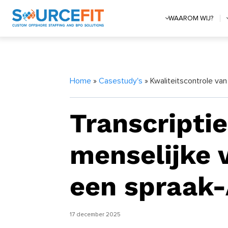
WAAROM WIJ?
Home
»
Casestudy's
» Kwaliteitscontrole van
Transcripti
menselijke v
een spraak-
17 december 2025