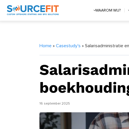
WAAROM WIJ?
Home
»
Casestudy's
» Salarisadministratie 
Salarisadmi
boekhoudin
16 september 2025