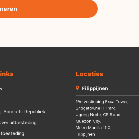
links
Locaties
Filippijnen
j?
19e verdieping Exxa Tower,
Bridgetowne IT Park,
: Sourcefit Republiek
Ugong Norte, C5 Road
Quezon City,
over uitbesteding
Metro Manilla 1110,
itbesteding
Filippijnen