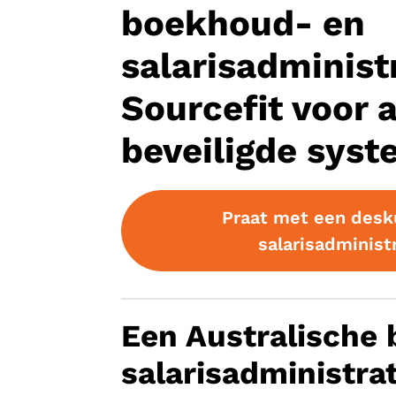
boekhoud- en
salarisadminist
Sourcefit voor 
beveiligde syst
Praat met een desk
salarisadminist
Een Australische
salarisadministra