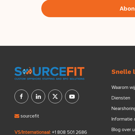
Snelle 
Waarom wi
Diensten
Nearshoring
sourcefit
Informatie 
Blog over u
VS/Internationaal:
+1 808 501 2686