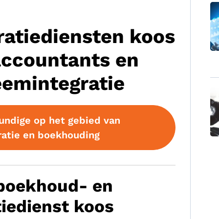
ratiediensten koos
accountants en
eemintegratie
undige op het gebied van
ratie en boekhouding
 boekhoud- en
tiedienst koos