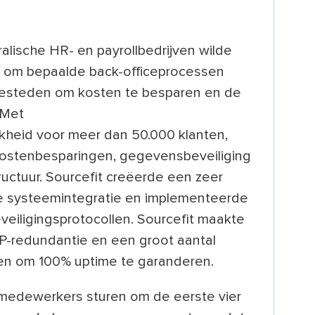
lische HR- en payrollbedrijven wilde
n om bepaalde back-officeprocessen
e besteden om kosten te besparen en de
 Met
jkheid voor meer dan 50.000 klanten,
kostenbesparingen, gegevensbeveiliging
uctuur. Sourcefit creëerde een zeer
te systeemintegratie en implementeerde
iligingsprotocollen. Sourcefit maakte
SP-redundantie en een groot aantal
ngen om 100% uptime te garanderen.
e medewerkers sturen om de eerste vier