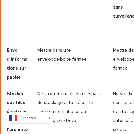
sans
surveillan
Envoi
Mettre dans une
Mettre da
d'informa
enveloppe/boîte fermée
enveloppe
tions sur
fermée
papier
Stocker
Ne stocker que dans un espace
Ne stocke
des ﬁles
de stockage autorisé par le
dans un e
électroni
service informatique (par
de stocka
Français
ques sur
exemple, One Drive)
autorisé p
l'ordinate
service