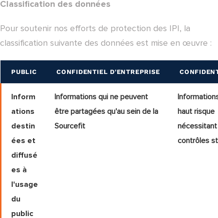
Classification des données
Pour soutenir nos efforts de protection des IPI, la
classification suivante des données est mise en œuvre :
PUBLIC
CONFIDENTIEL D'ENTREPRISE
CONFIDENT
Inform
Informations qui ne peuvent
Information
ations
être partagées qu'au sein de la
haut risque
destin
Sourceﬁt
nécessitant
ées et
contrôles st
diffusé
es à
l'usage
du
public