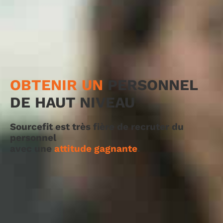
OBTENIR UN
PERSONNEL
DE HAUT NIVEAU
Sourcefit est très fière de recruter du
personnel
avec une
attitude gagnante
.