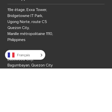
19e étage, Exxa Tower,
Bridgetowne IT Park,
Ugong Norte, route C5
Quezon City,
Manille métropolitaine 1110,
Philippines
7e étage, Global One,
Français
Eastwood City,
Bagumbayan, Quezon City
Manille métropolitaine 1110,
Philippines
7e étage, Entec 1,
Nepo Center, Angeles City,
Pampanga 2009,
Philippines