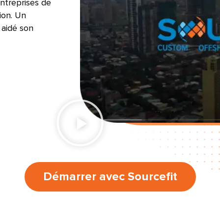
ntreprises de
ion. Un
 aidé son
Démarrer avec Sourcefit