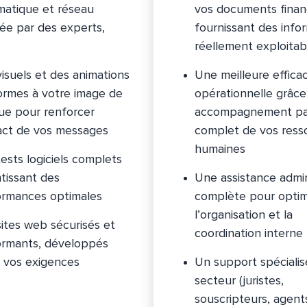
matique et réseau
vos documents finan
ée par des experts,
fournissant des info
réellement exploitab
isuels et des animations
Une meilleure efficac
ormes à votre image de
opérationnelle grâce
ue pour renforcer
accompagnement par
act de vos messages
complet de vos ress
humaines
ests logiciels complets
tissant des
Une assistance admin
ormances optimales
complète pour optim
l’organisation et la
ites web sécurisés et
coordination interne
ormants, développés
 vos exigences
Un support spécialis
secteur (juristes,
souscripteurs, agent