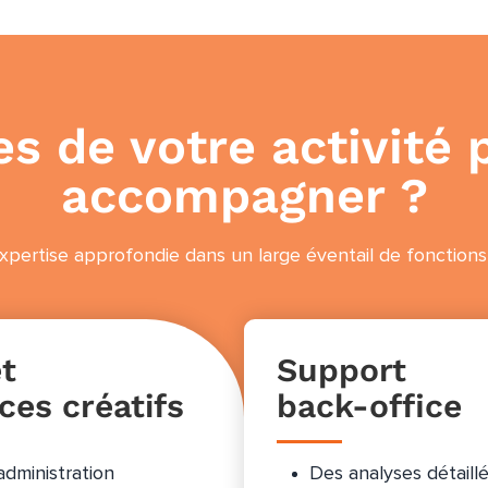
es de votre activit
accompagner ?
xpertise approfondie dans un large éventail de fonctions
et
Support
ces créatifs
back-office
dministration
Des analyses détaill