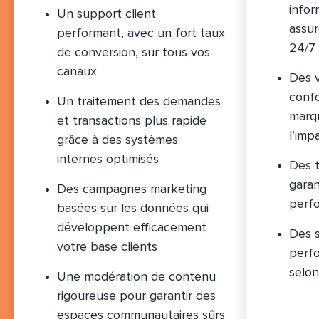
infor
Un support client
assur
performant, avec un fort taux
24/7
de conversion, sur tous vos
canaux
Des v
conf
Un traitement des demandes
marq
et transactions plus rapide
l’imp
grâce à des systèmes
internes optimisés
Des t
garan
Des campagnes marketing
perf
basées sur les données qui
développent efficacement
Des s
votre base clients
perf
selon
Une modération de contenu
rigoureuse pour garantir des
espaces communautaires sûrs