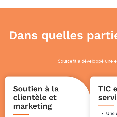
Dans quelles parti
Sourcefit a développé une e
Soutien à la
TIC 
clientèle et
servi
marketing
Une a