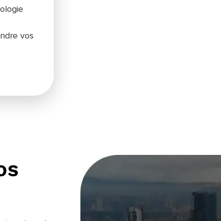
ologie
indre vos
os