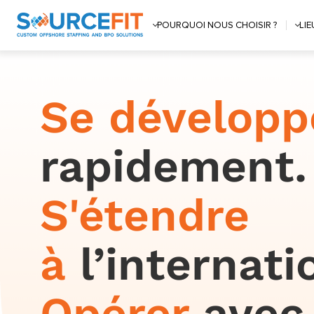
POURQUOI NOUS CHOISIR ?
LI
Se développ
rapidement.
S'étendre
à
l’internati
Opérer
avec 