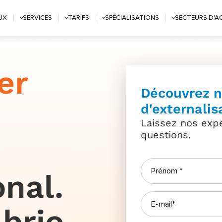
EUX
SERVICES
TARIFS
SPÉCIALISATIONS
SECTEURS D'AC
er
Découvrez n
d'externalis
Laissez nos exp
questions.
onal.
brio.