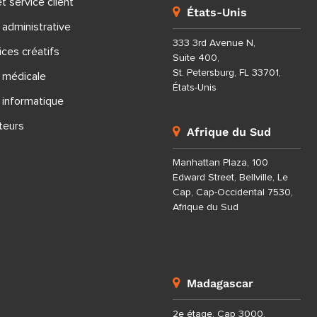
t service client
États-Unis
 administrative
333 3rd Avenue N,
ices créatifs
Suite 400,
St. Petersburg, FL 33701,
n médicale
États-Unis
 informatique
teurs
Afrique du Sud
Manhattan Plaza, 100
Edward Street, Bellville, Le
Cap, Cap-Occidental 7530,
Afrique du Sud
Madagascar
2e étage, Cap 3000,