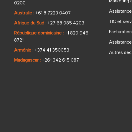
Marketing e
0200
Assistance
Australie :
+61 8 7223 0407
TIC et serv
Afrique du Sud :
+27 68 985 4203
Facturatio
République dominicaine :
+1 829 946
8721
Assistance
Arménie :
+374 41 350053
Autres sec
Madagascar :
+261 342 615 087