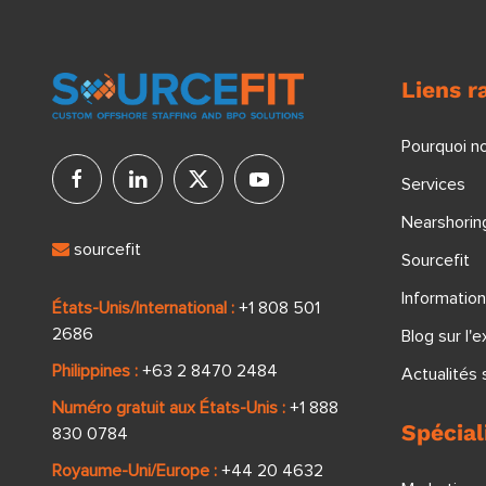
Liens r
Pourquoi no
Services
Nearshoring
sourcefit
Sourcefit
Information
États-Unis/International :
+1 808 501
2686
Blog sur l'e
Philippines :
+63 2 8470 2484
Actualités s
Numéro gratuit aux États-Unis :
+1 888
Spécial
830 0784
Royaume-Uni/Europe :
+44 20 4632