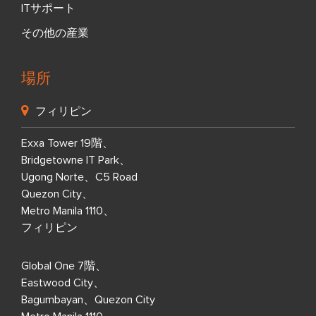
ITサポート
その他の産業
場所
フィリピン
Exxa Tower 19階、
Bridgetowne IT Park、
Ugong Norte、C5 Road
Quezon City、
Metro Manila 1110、
フィリピン
Global One 7階、
Eastwood City、
Bagumbayan、Quezon City