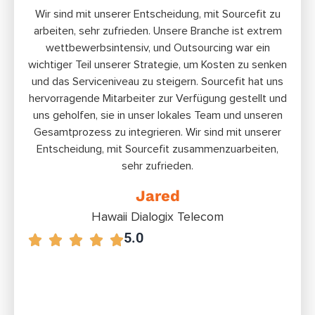
Wir sind mit unserer Entscheidung, mit Sourceﬁt zu
arbeiten, sehr zufrieden. Unsere Branche ist extrem
Anwe
wettbewerbsintensiv, und Outsourcing war ein
auf
wichtiger Teil unserer Strategie, um Kosten zu senken
und das Serviceniveau zu steigern. Sourcefit hat uns
Glüc
hervorragende Mitarbeiter zur Verfügung gestellt und
gemac
uns geholfen, sie in unser lokales Team und unseren
Te
Gesamtprozess zu integrieren. Wir sind mit unserer
Lösu
Entscheidung, mit Sourcefit zusammenzuarbeiten,
sehr zufrieden.
Jared
Hawaii Dialogix Telecom
5.0