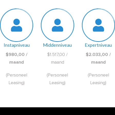
Instapniveau
Middenniveau
Expertniveau
$980,00 /
$1.517,00 /
$2.033,00 /
maand
maand
maand
(Personeel
(Personeel
(Personeel
Leasing)
Leasing)
Leasing)