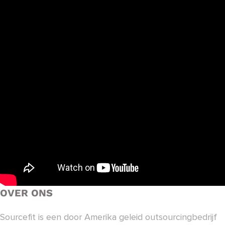
OVER ONS
Sourcefit is een door Amerika geleid outsourcingbedrijf