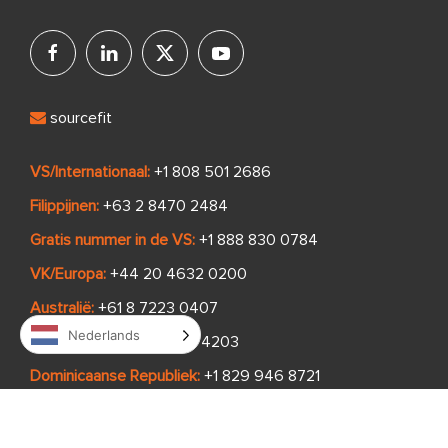
sourcefit
VS/Internationaal:
+1 808 501 2686
Filippijnen:
+63 2 8470 2484
Gratis nummer in de VS:
+1 888 830 0784
VK/Europa:
+44 20 4632 0200
Australië:
+61 8 7223 0407
Nederlands
Zuid-Afrika:
+27 68 985 4203
Dominicaanse Republiek:
+1 829 946 8721
Armenië:
+374 41 350053
Madagaskar:
+261 342 615 087