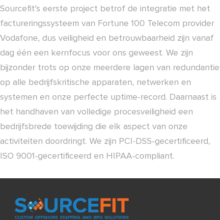
Sourcefit's eerste project betrof de integratie met het
factureringssysteem van Fortune 100 Telecom provider
Vodafone, dus veiligheid en betrouwbaarheid zijn vanaf
dag één een kernfocus voor ons geweest. We zijn
bijzonder trots op onze meerdere lagen van redundantie
op alle bedrijfskritische apparaten, netwerken en
systemen en onze perfecte uptime-record. Daarnaast is
het handhaven van volledige procesveiligheid een
bedrijfsbrede toewijding die elk aspect van onze
activiteiten doordringt. We zijn PCI-DSS-gecertificeerd,
ISO 9001-gecertificeerd en HIPAA-compliant.