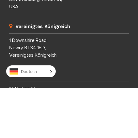
USA
Vereinigtes Königreich
1 Downshire Road,
Newry BT34 1ED,
Vereinigtes Königreich
Deutsch
Australien
14 Parkes St,
Manly Vale,
NSW 2093,
Australien
Südafrika