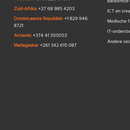
Backoffice
Zuid-Afrika:
+27 68 985 4203
ICT en cre
Dominicaanse Republiek:
+1 829 946
Medische f
8721
IT-onderst
Armenië:
+374 41 350053
Andere sec
Madagaskar:
+261 342 615 087