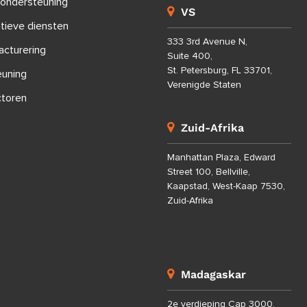
-ondersteuning
VS
atieve diensten
333 3rd Avenue N,
acturering
Suite 400,
St. Petersburg, FL 33701,
euning
Verenigde Staten
toren
Zuid-Afrika
Manhattan Plaza, Edward
Street 100, Bellville,
Kaapstad, West-Kaap 7530,
Zuid-Afrika
Madagaskar
2e verdieping Cap 3000,