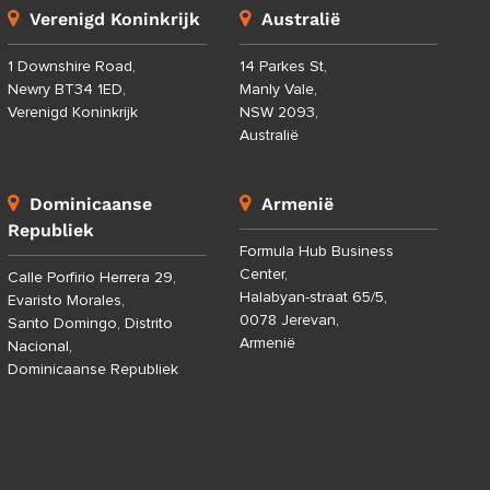
Verenigd Koninkrijk
Australië
1 Downshire Road,
14 Parkes St,
Newry BT34 1ED,
Manly Vale,
Verenigd Koninkrijk
NSW 2093,
Australië
Dominicaanse
Armenië
Republiek
Formula Hub Business
Center,
Calle Porfirio Herrera 29,
Halabyan-straat 65/5,
Evaristo Morales,
0078 Jerevan,
Santo Domingo, Distrito
Armenië
Nacional,
Dominicaanse Republiek