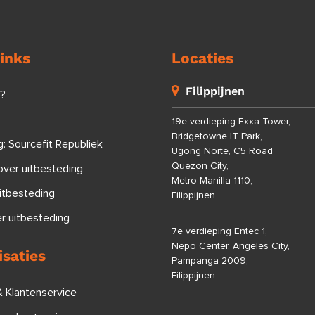
links
Locaties
Filippijnen
j?
19e verdieping Exxa Tower,
Bridgetowne IT Park,
: Sourcefit Republiek
Ugong Norte, C5 Road
Quezon City,
over uitbesteding
Metro Manilla 1110,
itbesteding
Filippijnen
r uitbesteding
7e verdieping Entec 1,
Nepo Center, Angeles City,
isaties
Pampanga 2009,
Filippijnen
& Klantenservice