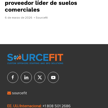
proveedor líder de suelos
comerciales
6 de marzo de 2026
• Sourcefit
sourcefit
EE. UU./Internacional:
+1 808 501 2686