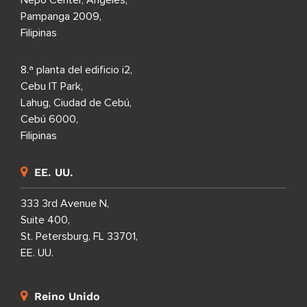
Nepo Center, Ángeles,
Pampanga 2009,
Filipinas
8.ª planta del edificio i2,
Cebu IT Park,
Lahug, Ciudad de Cebú,
Cebú 6000,
Filipinas
EE. UU.
333 3rd Avenue N,
Suite 400,
St. Petersburg, FL 33701,
EE. UU.
Reino Unido