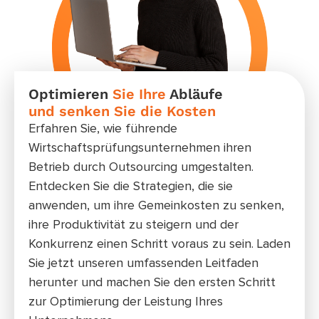
Optimieren
Sie Ihre
Abläufe
Exp
und senken Sie die Kosten
Str
Erfahren Sie, wie führende
Unse
Wirtschaftsprüfungsunternehmen ihren
und 
Betrieb durch Outsourcing umgestalten.
fund
Entdecken Sie die Strategien, die sie
zu tr
anwenden, um ihre Gemeinkosten zu senken,
Steu
ihre Produktivität zu steigern und der
Fina
Konkurrenz einen Schritt voraus zu sein. Laden
diese
Sie jetzt unseren umfassenden Leitfaden
nicht
herunter und machen Sie den ersten Schritt
Wett
zur Optimierung der Leistung Ihres