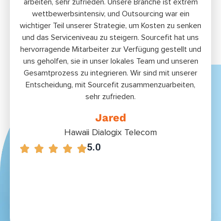
arbeiten, sehr zufrieden. Unsere Branche ist extrem
Anwe
wettbewerbsintensiv, und Outsourcing war ein
auf
wichtiger Teil unserer Strategie, um Kosten zu senken
und das Serviceniveau zu steigern. Sourcefit hat uns
Glüc
hervorragende Mitarbeiter zur Verfügung gestellt und
gemac
uns geholfen, sie in unser lokales Team und unseren
Te
Gesamtprozess zu integrieren. Wir sind mit unserer
Lösu
Entscheidung, mit Sourcefit zusammenzuarbeiten,
sehr zufrieden.
Jared
Hawaii Dialogix Telecom
5.0