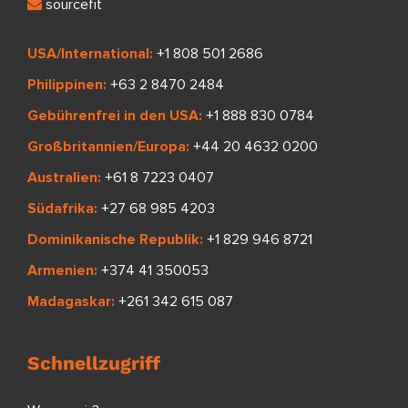
sourcefit
USA/International:
+1 808 501 2686
Philippinen:
+63 2 8470 2484
Gebührenfrei in den USA:
+1 888 830 0784
Großbritannien/Europa:
+44 20 4632 0200
Australien:
+61 8 7223 0407
Südafrika:
+27 68 985 4203
Dominikanische Republik:
+1 829 946 8721
Armenien:
+374 41 350053
Madagaskar:
+261 342 615 087
Schnellzugriff