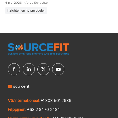
6 mei 2026
• Andy Schachtel
Inzichten en hulpmiddelen
sourcefit
VS/Internationaal:
+1 808 501 2686
Filippijnen:
+63 2 8470 2484