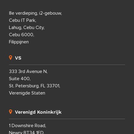
8e verdieping, i2-gebouw,
Cebu IT Park,
Lahug, Cebu City,
Cebu 6000,
Filippijnen
VS
333 3rd Avenue N,
Suite 400,
St. Petersburg, FL 33701,
Verenigde Staten
Verenigd Koninkrijk
1 Downshire Road,
Newry BT34 1ED,