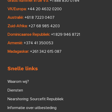
Gratis nummer in de VS:
+1 888 830 0784
VK/Europa:
+44 20 4632 0200
Australië:
+61 8 7223 0407
Zuid-Afrika:
+27 68 985 4203
Dominicaanse Republiek:
+1 829 946 8721
Armenië:
+374 41 350053
Madagaskar:
+261 342 615 087
Snelle links
Waarom wij?
Diensten
Nearshoring: Sourcefit Republiek
Informatie over uitbesteding