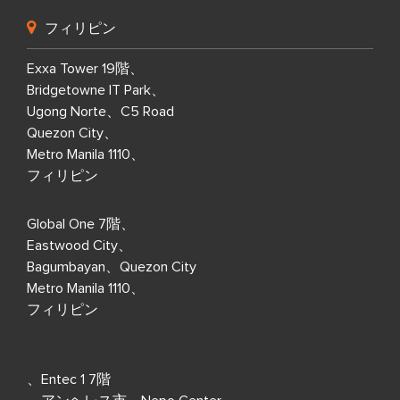
フィリピン
Exxa Tower 19階、
Bridgetowne IT Park、
Ugong Norte、C5 Road
Quezon City、
Metro Manila 1110、
フィリピン
Global One 7階、
Eastwood City、
Bagumbayan、Quezon City
Metro Manila 1110、
フィリピン
、Entec 1 7階