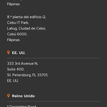
Filipinas
8.ª planta del edificio i2,
Cebu IT Park,
Lahug, Ciudad de Cebú,
Cebú 6000,
Filipinas
EE. UU.
333 3rd Avenue N,
Suite 400,
St. Petersburg, FL 33701,
EE. UU.
Reino Unido
1 Downshire Road,