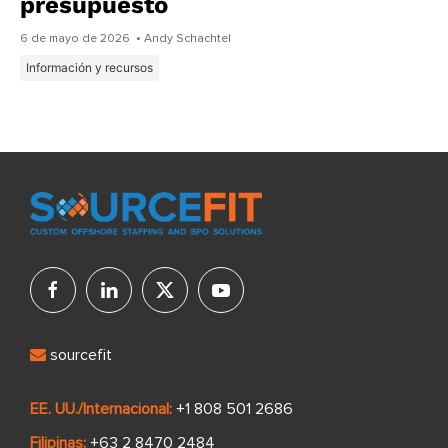
presupuesto
6 de mayo de 2026
• Andy Schachtel
Información y recursos
sourcefit
EE. UU./Internacional:
+1 808 501 2686
Filipinas:
+63 2 8470 2484