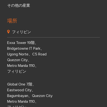
その他の産業
場所
フィリピン
Exxa Tower 19階、
Bridgetowne IT Park、
Ugong Norte、C5 Road
Quezon City、
Metro Manila 1110、
フィリピン
Global One 7階、
Eastwood City、
Bagumbayan、Quezon City
Metro Manila 1110、