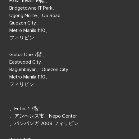
Exxa Tower 19階、
Bridgetowne IT Park、
Ugong Norte、C5 Road
Quezon City、
Metro Manila 1110、
フィリピン
Global One 7階、
Eastwood City、
Bagumbayan、Quezon City
Metro Manila 1110、
フィリピン
、Entec 1 7階
、アンヘレス市、Nepo Center
、パンパンガ 2009 フィリピン