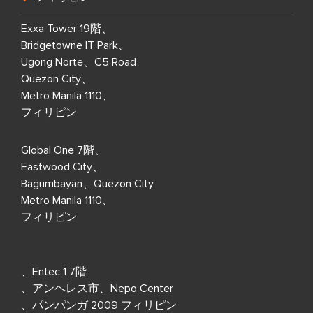
Exxa Tower 19階、
Bridgetowne IT Park、
Ugong Norte、C5 Road
Quezon City、
Metro Manila 1110、
フィリピン
Global One 7階、
Eastwood City、
Bagumbayan、Quezon City
Metro Manila 1110、
フィリピン
、Entec 1 7階
、アンヘレス市、Nepo Center
、パンパンガ 2009 フィリピン