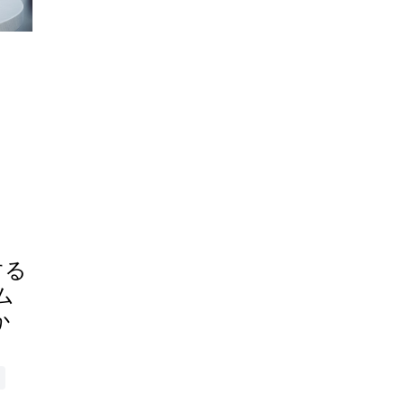
する
ム
か