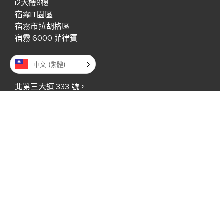
i2大樓8樓
宿霧IT園區
宿霧市拉胡格區
宿霧 6000 菲律賓
美國
中文 (繁體)
北第三大道 333 號，
400 室，
佛羅里達州聖彼得堡市 33701，
美國
英國
，Downshire Road 1號 Newry BT34 1ED，
英國