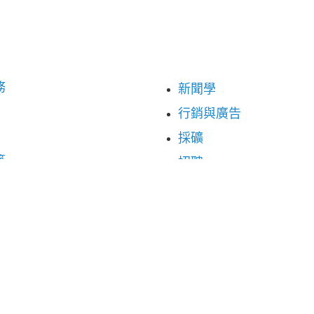
務
新聞學
行銷與廣告
採礦
築
招聘
練
零售
傳統媒體
運輸與物流
療
旅遊與餐旅業