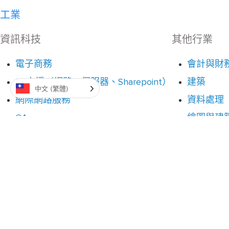
工業
資訊科技
其他行業
電子商務
會計與財
IT 支援（網路、伺服器、Sharepoint）
建築
中文 (繁體)
網際網路服務
資料處理
QA
繪圖與建
社交媒體 - 節制
教育與訓
活動
政府
健康與醫
保險