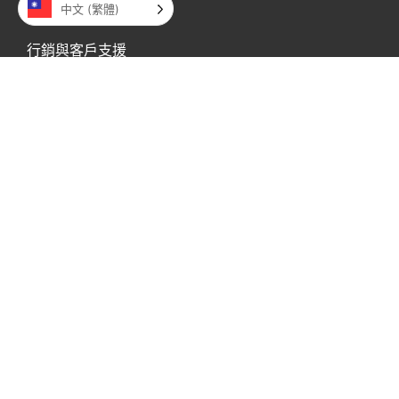
專業領域
中文 (繁體)
行銷與客戶支援
後台支援
資訊及通訊科技與創意服務
醫療帳單
IT 支援
其他產業
地點
菲律賓
Exxa Tower 19樓，
Bridgetowne IT Park，
Ugong Norte，C5 Road