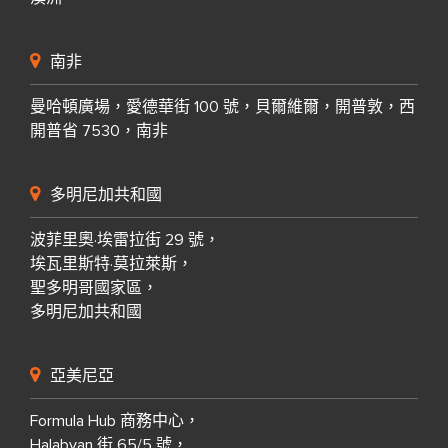
南非
曼哈頓廣場，愛德華街 100 號，貝爾維爾，開普敦，西
開普省 7530，南非
多明尼加共和國
波菲里奧·埃雷拉街 29 號，
埃瓦里斯特·莫拉萊斯，
聖多明哥國家區，
多明尼加共和國
亞美尼亞
Formula Hub 商務中心，
Halabyan 街 65/5 號，