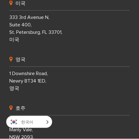
미국
333 3rd Avenue N,
Suite 400,
St. Petersburg, FL 33701,
미국
영국
1 Downshire Road,
Newry BT34 1ED,
영국
호주
한국어
14 Parkes St,
Manly Vale,
NSW 2093,