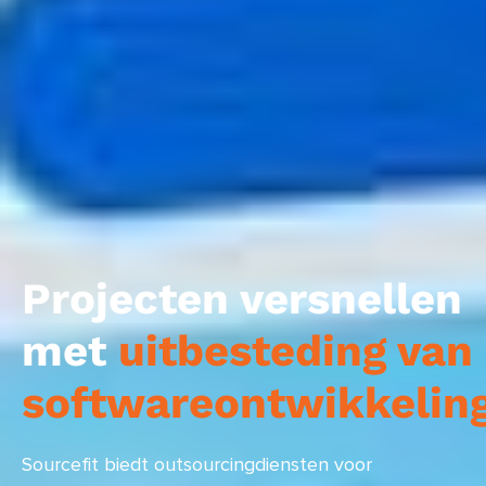
Projecten versnellen
met
uitbesteding van
softwareontwikkelin
Sourcefit biedt outsourcingdiensten voor