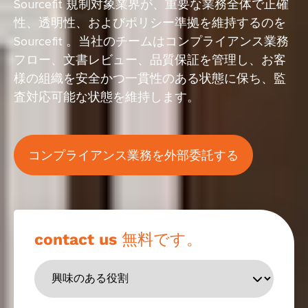
Sourcefit 規制対象業界が、重要な業務全体で正確
性、透明性、およびポリシー準拠を維持するのを
Sourcefit 。当社のチームはコンプライアンス業務
フロー、文書レビュー、品質保証を管理し、お客
様の組織を安全かつ一貫性のある状態に保ち、監
査対応可能な状態を維持します。
コンプライアンス業務を外部委託する
contact us 無料です。