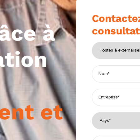
Contacte
râce à
consultat
ation
ent et