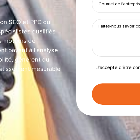
tion SEO et PPC qui
pécialistes qualifiés
es moteurs de
t payant à l'analyse
bilité, génèrent du
J'accepte d'être co
nvestissement mesurable