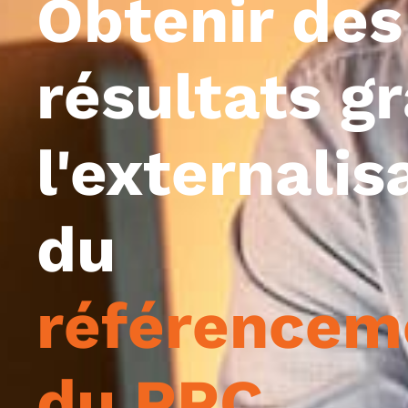
Obtenir des
résultats g
l'externalis
du
référencem
du PPC