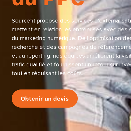
Sourcefit propose des services d'externalisa
mettent en relation les entreprises avec des s
du marketing numérique. De l'optimisation d
recherche et des campagnes de référencemen
et au reporting, nos équipes améliorent la visi
trafic qualifié et fournissent un retour sur i
tout en réduisant les coûts.
Obtenir un devis