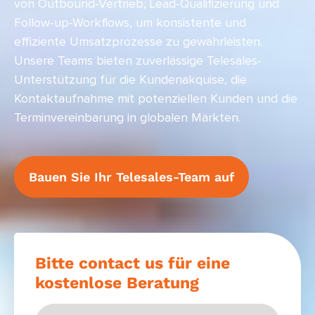
von Outbound-Vertrieb, Lead-Qualifizierung und
Follow-up-Workflows, um konsistente und
effiziente Umsatzprozesse zu gewährleisten.
Unsere Teams bieten zuverlässige Telesales-
Unterstützung für die Kundenakquise, die
Kontaktaufnahme mit potenziellen Kunden und die
Terminvereinbarung in globalen Märkten.
Bauen Sie Ihr Telesales-Team auf
Bitte contact us für eine
kostenlose Beratung