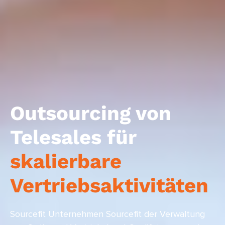
Outsourcing von
Telesales für
skalierbare
Vertriebsaktivitäten
Sourcefit Unternehmen Sourcefit der Verwaltung